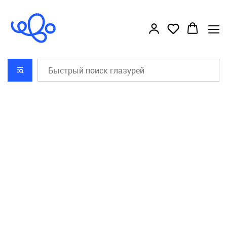
```html
```