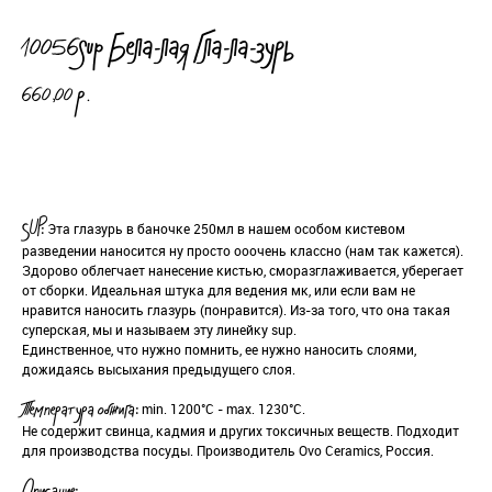
10056sup Бела-лая Гла-ла-зурь
660,00
р.
Добавить в корзину
Эта глазурь в баночке 250мл в нашем особом кистевом
SUP:
разведении наносится ну просто ооочень классно (нам так кажется).
Здорово облегчает нанесение кистью, сморазглаживается, уберегает
от сборки. Идеальная штука для ведения мк, или если вам не
нравится наносить глазурь (понравится). Из-за того, что она такая
суперская, мы и называем эту линейку sup.
Единственное, что нужно помнить, ее нужно наносить слоями,
дожидаясь высыхания предыдущего слоя.
min. 1200°С - max. 1230°С.
Температура обжига:
Не содержит свинца, кадмия и других токсичных веществ. Подходит
для производства посуды. Производитель Ovo Ceramics, Россия.