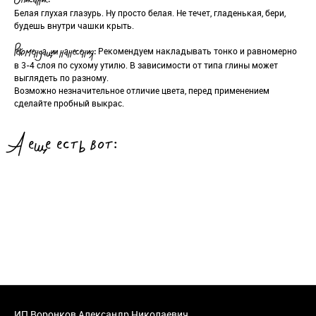
Описание:
Белая глухая глазурь. Ну просто белая. Не течет, гладенькая, бери,
будешь внутри чашки крыть.
Рекомендуем накладывать тонко и равномерно
Рекомендации нанесения:
в 3-4 слоя по сухому утилю. В зависимости от типа глины может
выглядеть по разному.
Возможно незначительное отличие цвета, перед применением
сделайте пробный выкрас.
А еще есть вот:
ИП Воронков Александр Николаевич