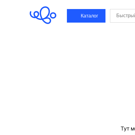
```html
```
Каталог
Тут м