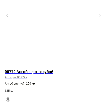
00779 Ангоб серо-голубой
70
Артикул:
00779а
Арт
Ангоб цветной, 250 мл
120
825
р.
86