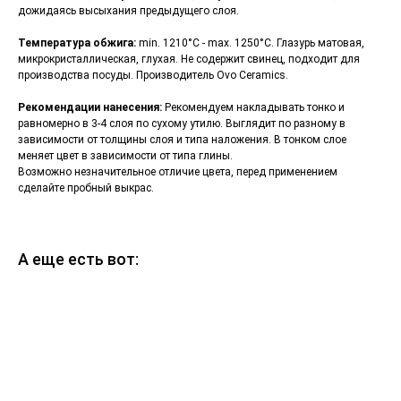
дожидаясь высыхания предыдущего слоя.
Температура обжига:
min. 1210°С - max. 1250°С. Глазурь матовая,
микрокристаллическая, глухая. Не содержит свинец, подходит для
производства посуды. Производитель Ovo Ceramics.
Рекомендации нанесения:
Рекомендуем накладывать тонко и
равномерно в 3-4 слоя по сухому утилю. Выглядит по разному в
зависимости от толщины слоя и типа наложения. В тонком слое
меняет цвет в зависимости от типа глины.
Возможно незначительное отличие цвета, перед применением
сделайте пробный выкрас.
А еще есть вот: