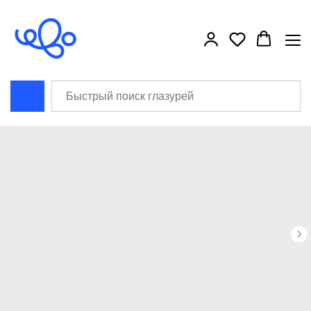
```html
```