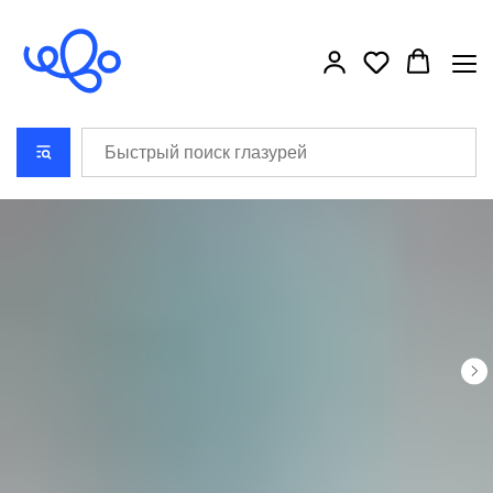
```html
```