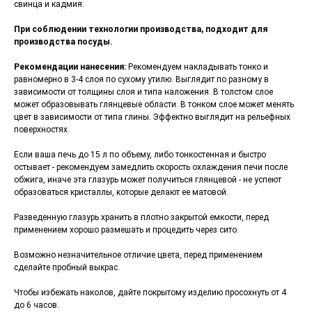
свинца и кадмия.
При соблюдении технологии производства, подходит для
производства посуды.
Рекомендации нанесения:
Рекомендуем накладывать тонко и
равномерно в 3-4 слоя по сухому утилю. Выглядит по разному в
зависимости от толщины слоя и типа наложения. В толстом слое
может образовывать глянцевые области. В тонком слое может менять
цвет в зависимости от типа глины. Эффектно выглядит на рельефных
поверхностях.
Если ваша печь до 15 л по объему, либо тонкостенная и быстро
остывает - рекомендуем замедлить скорость охлаждения печи после
обжига, иначе эта глазурь может получиться глянцевой - не успеют
образоваться кристаллы, которые делают ее матовой.
Разведенную глазурь хранить в плотно закрытой емкости, перед
применением хорошо размешать и процедить через сито.
Возможно незначительное отличие цвета, перед применением
сделайте пробный выкрас.
Чтобы избежать наколов, дайте покрытому изделию просохнуть от 4
до 6 часов.