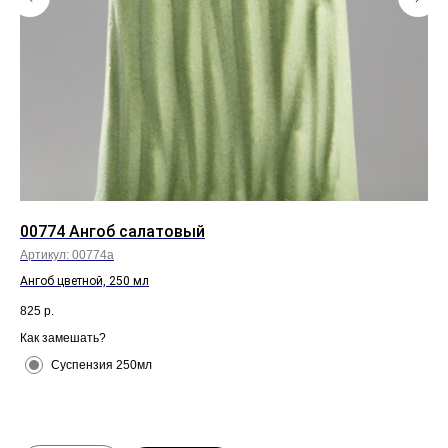
00774 Ангоб салатовый
10
Артикул:
00774а
Арт
Ангоб цветной, 250 мл
120
825
р.
66
Как замешать?
Как
Суспензия 250мл