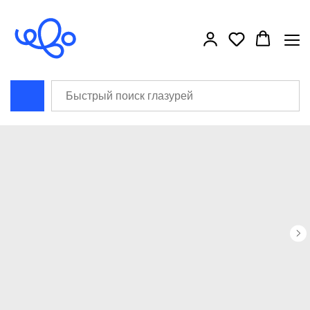
```html
```