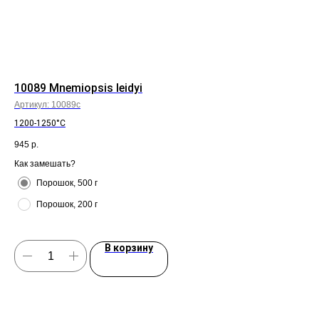
10089 Mnemiopsis leidyi
70
Артикул:
10089с
Арт
1200-1250°C
120
945
р.
94
Как замешать?
Как
Порошок, 500 г
Порошок, 200 г
В корзину