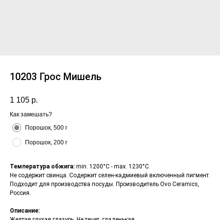
10203 Грос Мишель
1 105
р.
Как замешать?
Порошок, 500 г
Порошок, 200 г
Температура обжига:
min. 1200°С - max. 1230°С.
Не содержит свинца. Содержит селен-кадмиевый включенный пигмент.
Подходит для производства посуды. Производитель Ovo Ceramics,
Россия.
Описание:
Желтая глухая глазурь. Не течет, гладенькая.