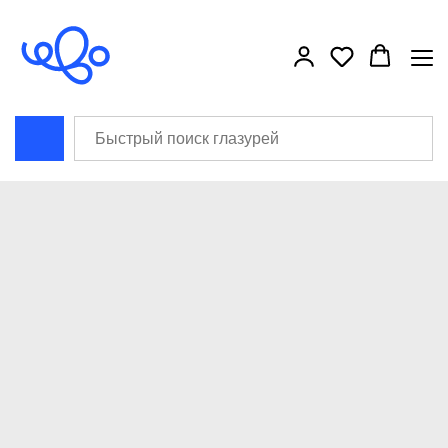
```html
```