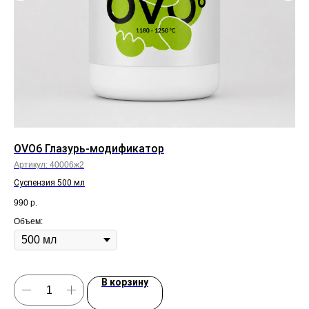
OVO6 Глазурь-модификатор
00
Артикул:
40006ж2
Арт
Суспензия 500 мл
Анг
990
р.
66
Объем:
Как
В корзину