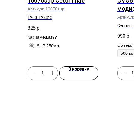
10070sup Cetoniinae
OVO6 
моди
Артикул:
10070sup
Артикул
1200-1240°C
Суспенз
825
р.
990
р.
Как замешать?
Объем:
SUP 250мл
В корзину