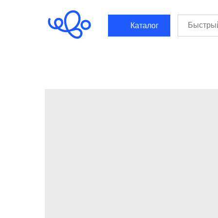
```html
```
Каталог