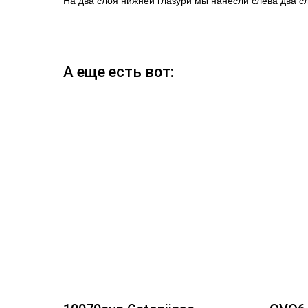
На два слоя нижней глазури мы нанесли слева два сл
А еще есть вот: