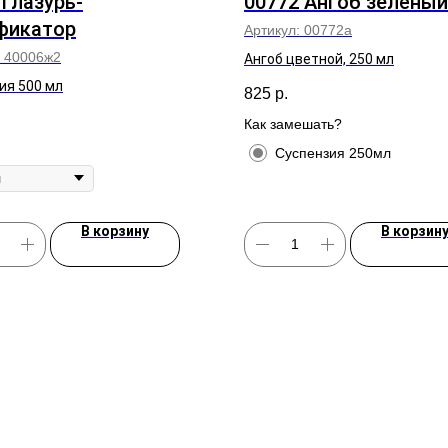
Глазурь-
00772 Ангоб зелёный
фикатор
Артикул:
00772а
:
40006ж2
Ангоб цветной, 250 мл
ия 500 мл
825
р.
Как замешать?
Суспензия 250мл
В корзину
В корзин