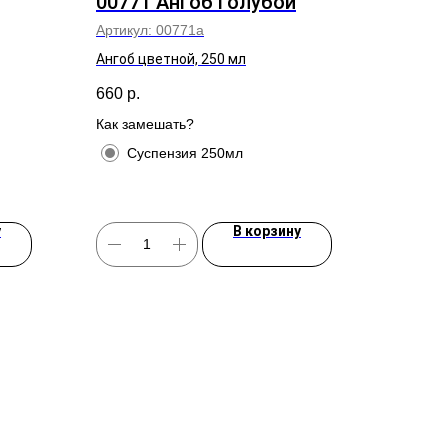
00771 Ангоб голубой
Артикул:
00771а
Ангоб цветной, 250 мл
660
р.
Как замешать?
Суспензия 250мл
у
В корзину