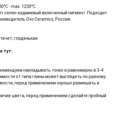
00°С - max. 1230°С.
ит селен-кадмиевый включенный пигмент. Подходит
оизводитель Ovo Ceramics, Россия.
 течет, гладенькая.
ю тут:
комендуем накладывать тонко и равномерно в 3-4
симости от типа глины может выглядеть по разному.
мкости, перед применением хорошо размешать и
личие цвета, перед применением сделайте пробный