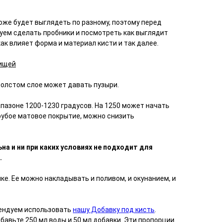
оже будет выглядеть по разному, поэтому перед
ем сделать пробники и посмотреть как выглядит
 как влияет форма и материал кисти и так далее.
пищей
толстом слое может давать пузыри.
пазоне 1200-1230 градусов. На 1250 может начать
грубое матовое покрытие, можно снизить
на и ни при каких условиях не подходит для
.
ке. Ее можно накладывать и поливом, и окунанием, и
ендуем использовать
нашу Добавку под кисть
.
обавьте 250 мл воды и 50 мл добавки. Эти пропорции