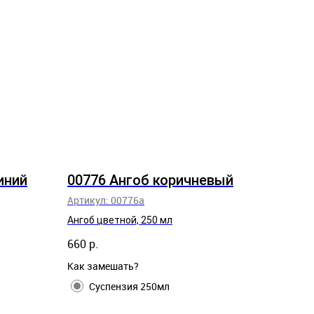
иний
00776 Ангоб коричневый
Артикул:
00776а
Ангоб цветной, 250 мл
660
р.
Как замешать?
Суспензия 250мл