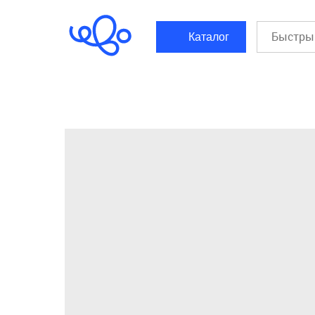
```html
```
Каталог