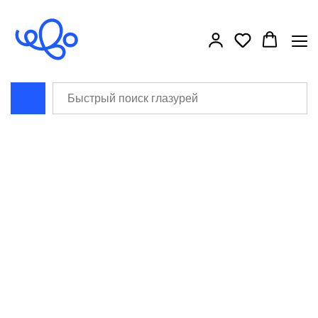
```html
```