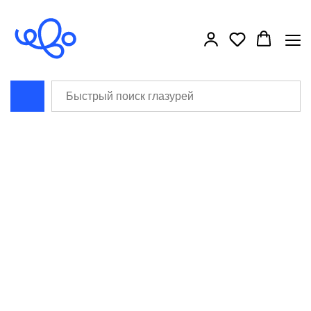
```html
```