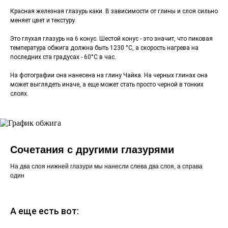
Красная железная глазурь каки. В зависимости от глины и слоя сильно
меняет цвет и текстуру.
Это глухая глазурь на 6 конус. Шестой конус - это значит, что пиковая
температура обжига должна быть 1230 °C, а скорость нагрева на
последних ста градусах - 60°C в час.
На фотографии она нанесена на глину Чайка. На черных глинах она
может выглядеть иначе, а еще может стать просто черной в тонких
слоях.
Сочетания с другими глазурями
На два слоя нижней глазури мы нанесли слева два слоя, а справа
один
А еще есть вот: