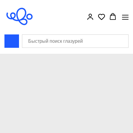
```html
```