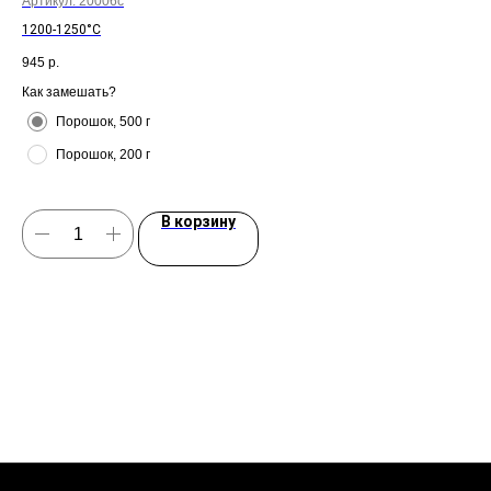
Артикул:
20006с
Арт
1200-1250°C
Анг
945
р.
66
Как замешать?
Как
Порошок, 500 г
Порошок, 200 г
В корзину