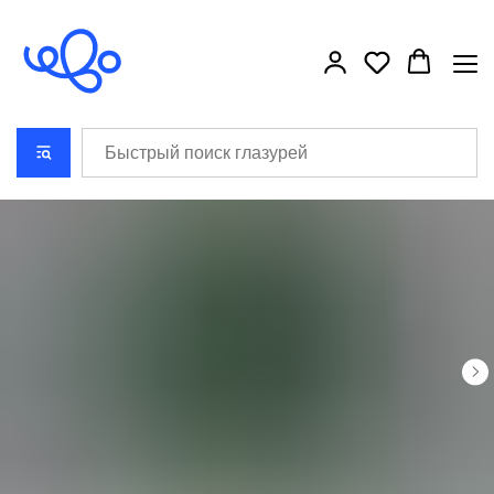
```html
```