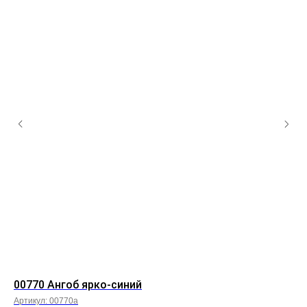
00770 Ангоб ярко-синий
10
Артикул:
00770а
Арт