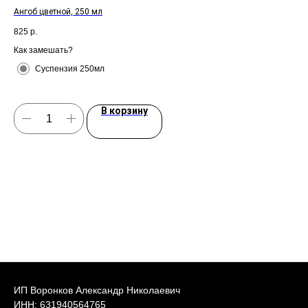
Ангоб цветной, 250 мл
120
825
р.
66
Как замешать?
Как
Суспензия 250мл
В корзину
ИП Воронков Александр Николаевич
ИНН: 631940564765