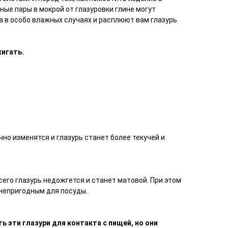
ные пары в мокрой от глазуровки глине могут
 а в особо влажных случаях и расплюют вам глазурь
жигать.
чно изменятся и глазурь станет более текучей и
всего глазурь недожгется и станет матовой. При этом
непригодным для посуды.
ь эти глазури для контакта с пищей, но они