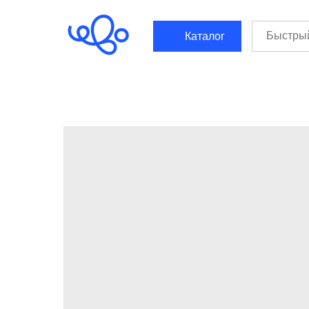
```html
```
Каталог