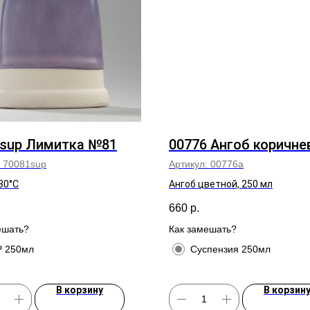
1sup Лимитка №81
00776 Ангоб коричн
:
70081sup
Артикул:
00776а
30°C
Ангоб цветной, 250 мл
660
р.
ешать?
Как замешать?
 250мл
Суспензия 250мл
В корзину
В корзин