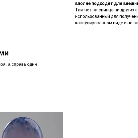
вполне подходят для внешни
Там нет ни свинца ни других 
использованный для получени
капсулированном виде и не о
ями
оя, а справа один