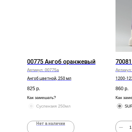
00775 Ангоб оранжевый
7008
Артикул:
00775а
Артикул
Ангоб цветной, 250 мл
1200-12
825
р.
860
р.
Как замешать?
Как зам
Суспензия 250мл
SUP
Нет в наличии