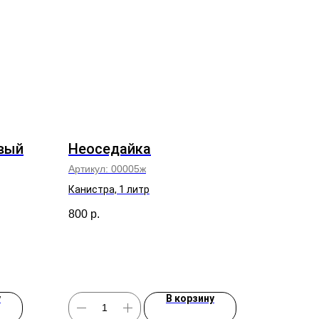
евый
Неоседайка
Артикул:
00005ж
Канистра, 1 литр
800
р.
у
В корзину