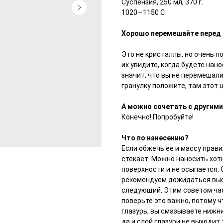
Суспензия, 250 мл, 370 г.
1020—1150 С
Хорошо перемешайте перед 
Это не кристаллы, но очень п
их увидите, когда будете нано
значит, что вы не перемешали 
гранулку положите, там этот 
А можно сочетать с другим
Конечно! Попробуйте!
Что по нанесению?
Если обжечь ее и массу прави
стекает. Можно наносить хот
поверхности и не осыпается. 
рекомендуем дожидаться высы
следующий. Этим советом час
поверьте это важно, потому ч
глазурь, вы смазываете нижни
да и слой глазури не выходит