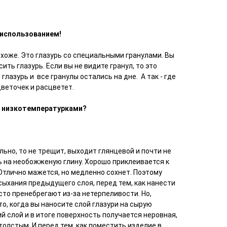
использованием!
охоже. Это глазурь со специальными гранулами. Вы
сить глазурь. Если вы не видите гранул, то это
глазурь и все гранулы остались на дне. А так - где
цветочек и расцветет.
и низкотемпературками?
льно, то не трещит, выходит глянцевой и почти не
ь на необожженую глину. Хорошо приклеивается к
Отлично мажется, но медленно сохнет. Поэтому
хания предыдущего слоя, перед тем, как нанести
то пренебрегают из-за нетерпеливости. Но,
то, когда вы наносите слой глазури на сырую
й слой и в итоге поверхность получается неровная,
 толстым. И перед тем, как поместить изделие в