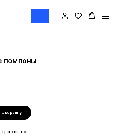
е помпоны
 в корзину
с гранулятом.