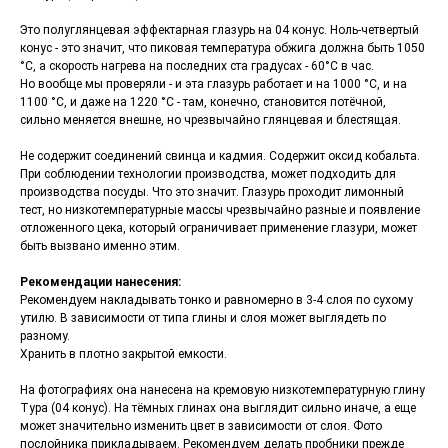
Это полуглянцевая эффектарная глазурь на 04 конус. Ноль-четвертый
конус - это значит, что пиковая температура обжига должна быть 1050
°C, а скорость нагрева на последних ста градусах - 60°C в час.
Но вообще мы проверяли - и эта глазурь работает и на 1000 °C, и на
1100 °C, и даже на 1220 °C - там, конечно, становится потёчной,
сильно меняется внешне, но чрезвычайно глянцевая и блестящая.
Не содержит соединений свинца и кадмия. Содержит оксид кобальта.
При соблюдении технологии производства, может подходить для
производства посуды. Что это значит. Глазурь проходит лимонный
тест, но низкотемпературные массы чрезвычайно разные и появление
отложенного цека, который ограничивает применение глазури, может
быть вызвано именно этим.
Рекомендации нанесения:
Рекомендуем накладывать тонко и равномерно в 3-4 слоя по сухому
утилю. В зависимости от типа глины и слоя может выглядеть по
разному.
Хранить в плотно закрытой емкости.
На фотографиях она нанесена на кремовую низкотемпературную глину
Тура (04 конус). На тёмных глинах она выглядит сильно иначе, а еще
может значительно изменить цвет в зависимости от слоя. Фото
послойника прикладываем. Рекомендуем делать пробники прежде