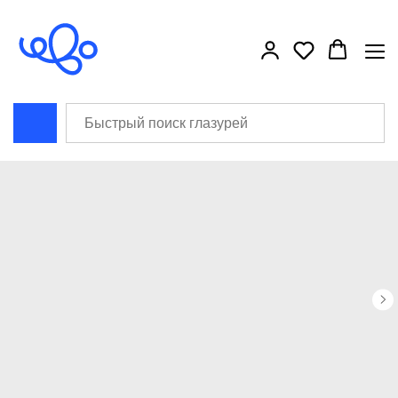
```html
```