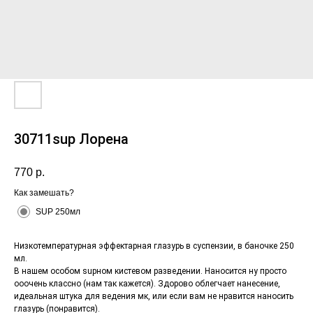
30711sup Лорена
770
р.
Как замешать?
SUP 250мл
Низкотемпературная эффектарная глазурь в суспензии, в баночке 250
мл.
В нашем особом supном кистевом разведении. Наносится ну просто
ооочень классно (нам так кажется). Здорово облегчает нанесение,
идеальная штука для ведения мк, или если вам не нравится наносить
глазурь (понравится).