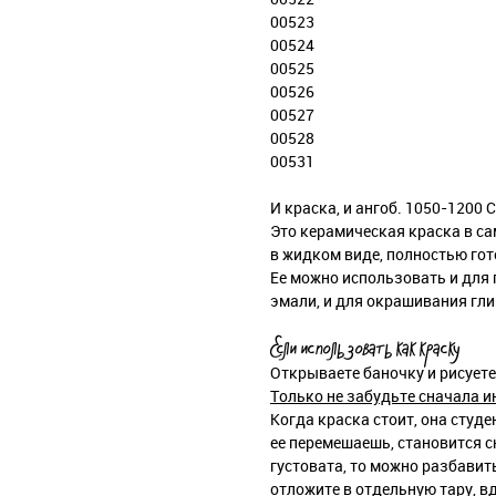
00523
00524
00525
00526
00527
00528
00531
И краска, и ангоб. 1050-1200 С
Это керамическая краска в с
в жидком виде, полностью гот
Ее можно использовать и для 
эмали, и для окрашивания гли
Если использовать как краску
Открываете баночку и рисуете
Только не забудьте сначала и
Когда краска стоит, она студе
ее перемешаешь, становится с
густовата, то можно разбавить
отложите в отдельную тару, в