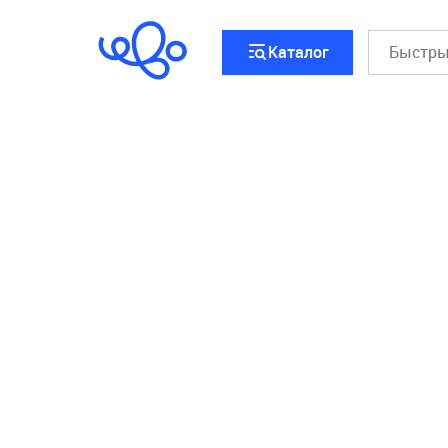
```html
```
Каталог