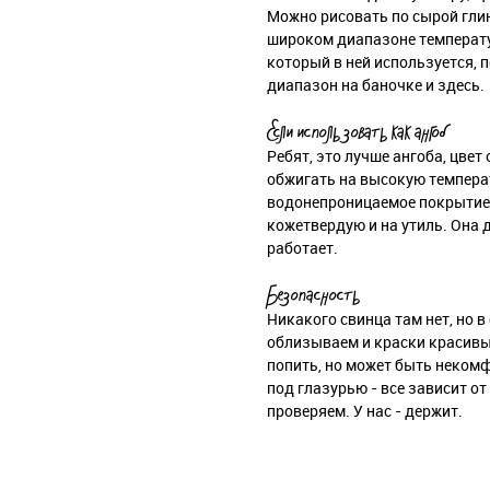
Можно рисовать по сырой глине
широком диапазоне температур
который в ней используется,
диапазон на баночке и здесь.
Если использовать как ангоб
Ребят, это лучше ангоба, цвет
обжигать на высокую температ
водонепроницаемое покрытие. 
кожетвердую и на утиль. Она
работает.
Безопасность
Никакого свинца там нет, но в
облизываем и краски красивых
попить, но может быть некомф
под глазурью - все зависит от
проверяем. У нас - держит.