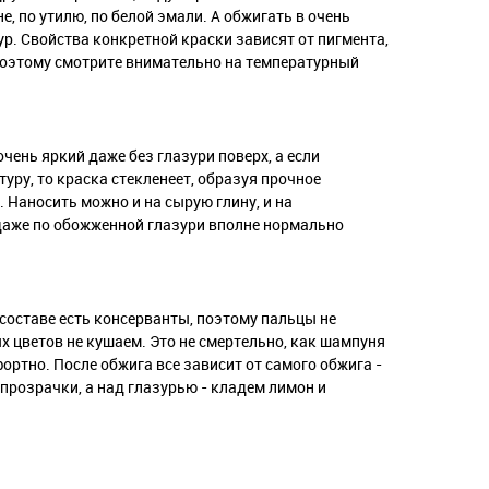
, по утилю, по белой эмали. А обжигать в очень
. Свойства конкретной краски зависят от пигмента,
 поэтому смотрите внимательно на температурный
 очень яркий даже без глазури поверх, а если
уру, то краска стекленеет, образуя прочное
Наносить можно и на сырую глину, и на
 даже по обожженной глазури вполне нормально
 составе есть консерванты, поэтому пальцы не
 цветов не кушаем. Это не смертельно, как шампуня
ортно. После обжига все зависит от самого обжига -
 прозрачки, а над глазурью - кладем лимон и