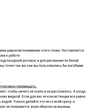
амом широком понимании этого слова. Поставляется
ова к работе.
подглазурной росписи, и для рисования по белой
ны точно так же, как вы пользовались бы ангобами.
.
нтенсивно перемешать.
неет, чтобы ничего не осело и не расслоилось. А когда
нова жидкой. Если для вас ее консистенция все равно
 водой. Только делайте это не со всей сразу, а
друг не понравится, воду обратно не вынешь.