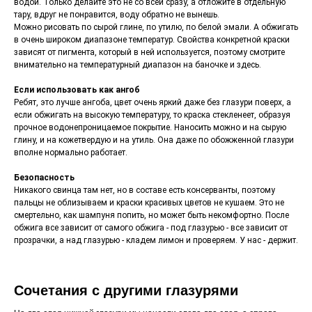
водой. Только делайте это не со всей сразу, а отложите в отдельную
тару, вдруг не понравится, воду обратно не вынешь.
Можно рисовать по сырой глине, по утилю, по белой эмали. А обжигать
в очень широком диапазоне температур. Свойства конкретной краски
зависят от пигмента, который в ней используется, поэтому смотрите
внимательно на температурный диапазон на баночке и здесь.
Если использовать как ангоб
Ребят, это лучше ангоба, цвет очень яркий даже без глазури поверх, а
если обжигать на высокую температуру, то краска стекленеет, образуя
прочное водонепроницаемое покрытие. Наносить можно и на сырую
глину, и на кожетвердую и на утиль. Она даже по обожженной глазури
вполне нормально работает.
Безопасность
Никакого свинца там нет, но в составе есть консерванты, поэтому
пальцы не облизываем и краски красивых цветов не кушаем. Это не
смертельно, как шампуня попить, но может быть некомфортно. После
обжига все зависит от самого обжига - под глазурью - все зависит от
прозрачки, а над глазурью - кладем лимон и проверяем. У нас - держит.
Сочетания с другими глазурями