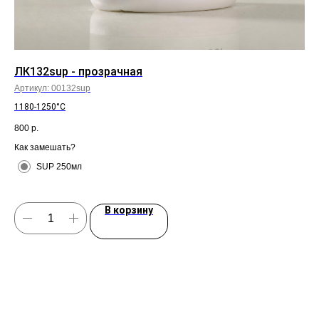
ЛК132sup - прозрачная
10
Артикул:
00132sup
Арт
1180-1250°C
120
800
р.
66
Как замешать?
Как
SUP 250мл
В корзину