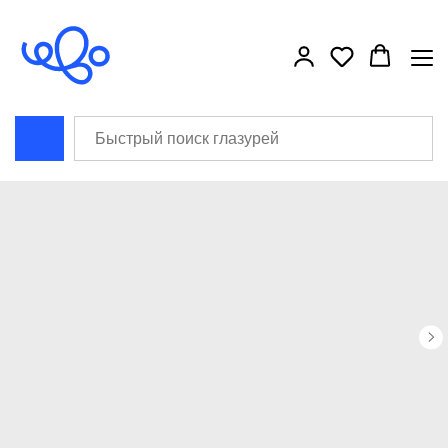
```html
```