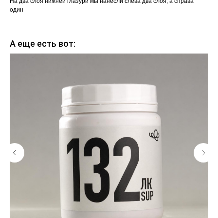
На два слоя нижней глазури мы нанесли слева два слоя, а справа
один
А еще есть вот: