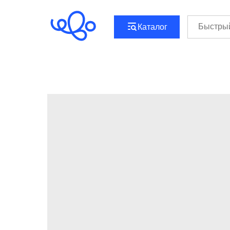
```html
```
Каталог