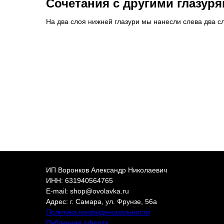
Сочетания с другими глазур
На два слоя нижней глазури мы нанесли слева два сл
ИП Воронков Александр Николаевич
ИНН: 631940564765
E-mail: shop@ovolavka.ru
Адрес: г. Самара, ул. Фрунзе, 56а
Политика конфиденциальности
Публичная оферта