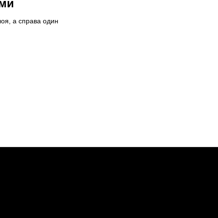
ями
оя, а справа один