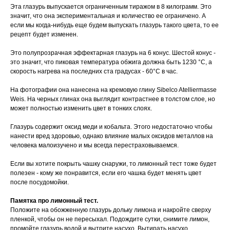
Эта глазурь выпускается ограниченным тиражом в 8 килограмм. Это
значит, что она экспериментальная и количество ее ограничено. А
если мы когда-нибудь еще будем выпускать глазурь такого цвета, то ее
рецепт будет изменен.
Это полупрозрачная эффектарная глазурь на 6 конус. Шестой конус -
это значит, что пиковая температура обжига должна быть 1230 °C, а
скорость нагрева на последних ста градусах - 60°C в час.
На фотографии она нанесена на кремовую глину Sibelco Atelliermasse
Weis. На черных глинах она выглядит контрастнее в толстом слое, но
может полностью изменить цвет в тонких слоях.
Глазурь содержит оксид меди и кобальта. Этого недостаточно чтобы
нанести вред здоровью, однако влияние малых оксидов металлов на
человека малоизучено и мы всегда перестраховываемся.
Если вы хотите покрыть чашку снаружи, то лимонный тест тоже будет
полезен - кому же понравится, если его чашка будет менять цвет
после посудомойки.
Памятка про лимонный тест.
Положите на обожженную глазурь дольку лимона и накройте сверху
пленкой, чтобы он не пересыхал. Подождите сутки, снимите лимон,
промойте глазурь водой и вытрите насухо. Вытирать насухо