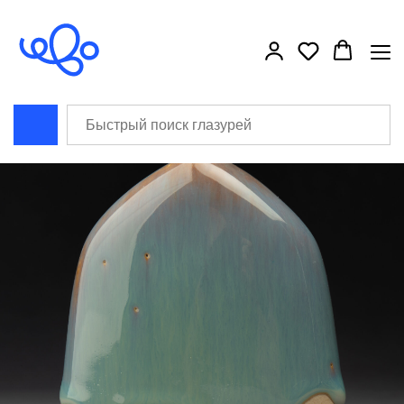
```html
```