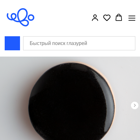
```html
```