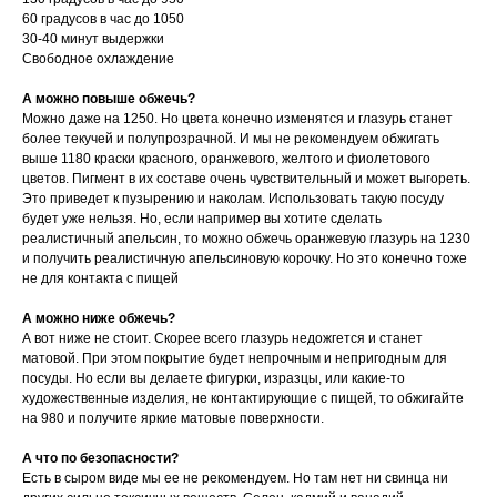
60 градусов в час до 1050
30-40 минут выдержки
Свободное охлаждение
А можно повыше обжечь?
Можно даже на 1250. Но цвета конечно изменятся и глазурь станет
более текучей и полупрозрачной. И мы не рекомендуем обжигать
выше 1180 краски красного, оранжевого, желтого и фиолетового
цветов. Пигмент в их составе очень чувствительный и может выгореть.
Это приведет к пузырению и наколам. Использовать такую посуду
будет уже нельзя. Но, если например вы хотите сделать
реалистичный апельсин, то можно обжечь оранжевую глазурь на 1230
и получить реалистичную апельсиновую корочку. Но это конечно тоже
не для контакта с пищей
А можно ниже обжечь?
А вот ниже не стоит. Скорее всего глазурь недожгется и станет
матовой. При этом покрытие будет непрочным и непригодным для
посуды. Но если вы делаете фигурки, изразцы, или какие-то
художественные изделия, не контактирующие с пищей, то обжигайте
на 980 и получите яркие матовые поверхности.
А что по безопасности?
Есть в сыром виде мы ее не рекомендуем. Но там нет ни свинца ни