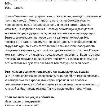
100 г.
1050—1150 С
Если обжечь ее и массу правильно, то не трещит, выходит глянцевой и
почти не стекает. Можно наносить хоть на необожженую глину.
Хорошо приклеивается к поверхности и не осыпается. Отлично
мажется, но медленно сохнет. Поэтому рекомендуем дожидаться
высыхания предыдущего слоя, перед тем, как нанести следующий.
Этим советом часто пренебрегают из-за нетерпеливости. Но,
поверьте это важно, потому что, когда вы наносите слой глазури на
сырую глазурь, вы смазываете нижний слой и в итоге поверхность
получается неровная, да и слой глазури не выходит толстым. И перед
тем, как поместить изделие в печь, хорошо просушите. Водяные пары
в мокрой от глазуровки глине могут приводить к сборке, наколам, а в
особо влажных случаях и расплюют вам глазурь по всей печке.
Эти глазури можно использовать как подглазурные краски.
Они не сильно яркие, но если разбавить их водой, то можно рисовать
как акварелью. Все краски этой серии хорошо и без проблем
смешиваются между собой и их цвет в сыром виде очень похож на тот,
который выйдет после обжига. Так что смешивайте пожалуйста.
Если вас интересует, как обжигать.
Наш график стандартный:
130 градусов в час до 950