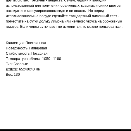
других сильно токсичных веществ. Селен, кадмий и ванадий,
использованный для получения оранжевых, красных и синих цветов
находится в капсулированном виде и не опасны. Но перед
использованием на посуде сделайте стандартный лимонный тест -
поместите на сутки дольку лимона или немного уксуса на обожженую
глазурь. Если через сутки цвет не изменится, то можно пользоваться.
Коллекция: Постоянная
Поверхность: Глянцевая
Стабильность: Посудная
Температура обжига: 1050 - 1180
Тип: Базовые
ДxШxВ: 65x40x40 мм
Вес: 130 г