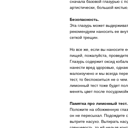
сначала базовой глазурью с п
артистически, большой кисть
Безопасность.
Эта глазурь может выдерживат
рекомендуем наносить ее внут
сеткой трещин.
Но все же, если вы наносите е
пищей, пожалуйста, проведит
Глазурь содержит оксид кобаль
нанести вред здоровью, однак
малоизучено и мы всегда пер
тест, то беспокоиться не о че
лимонный тест тоже будет поле
менять цвет после посудомой
Памятка про лимонный тест.
Положите на обожженную глазу
он не пересыхал. Подождите с
вытрите насухо. Вытирать нас
глянцевость, то ей нельзя кон