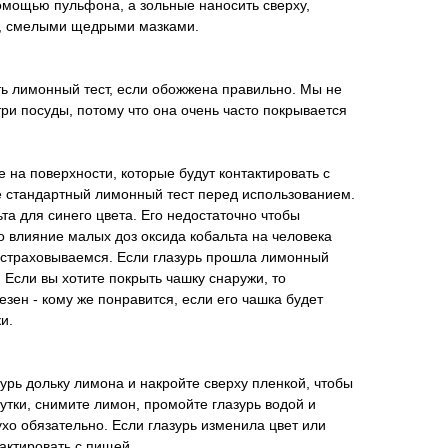
омощью пульфона, а зольные наносить сверху,
ю, смелыми щедрыми мазками.
ь лимонный тест, если обожжена правильно. Мы не
ри посуды, потому что она очень часто покрывается
е на поверхности, которые будут контактировать с
е стандартный лимонный тест перед использованием.
та для синего цвета. Его недостаточно чтобы
о влияние малых доз оксида кобальта на человека
естраховываемся. Если глазурь прошла лимонный
м. Если вы хотите покрыть чашку снаружи, то
зен - кому же понравится, если его чашка будет
ки.
рь дольку лимона и накройте сверху пленкой, чтобы
утки, снимите лимон, промойте глазурь водой и
ухо обязательно. Если глазурь изменила цвет или
тактировать с пищей.