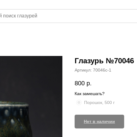
Глазурь №70046
Артикул:
70046с-1
800
р.
Как замешать?
Порошок, 500 г
Нет в наличии