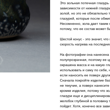
Это зольная потечная глазурь 
зависимости от нижней глазури
золой, но это не обязательно 
глазурей, которые после обжиг
Несомненно, зола дает таким 
потому, что ее состав может б
Шестой конус - это значит, чт
скорость нагрева на последних 
На фотографии она нанесена н
полупрозрачная, поэтому ее цв
окрашена масса и на какую гл
использовать и саму по себе,
если наносить ее поверх други
Сначала покройте изделие баз
не текучие, а поверх нанесите
кромке изделия, потому что з
глазури еще и дисциплиниров
желобок глубиной в половину 
пойдет. Хотя, конечно все зав