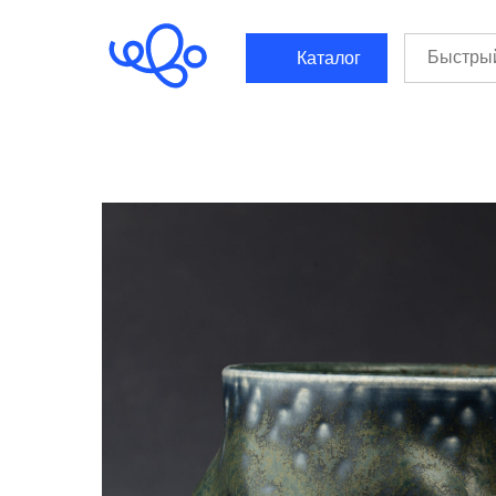
```html
```
Каталог