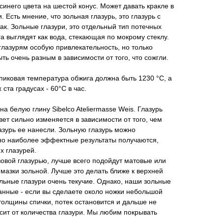
синего цвета на шестой конус. Может давать кракле в
. Есть мнение, что зольная глазурь, это глазурь с
так. Зольные глазури, это отдельный тип потечных
а выглядят как вода, стекающая по мокрому стеклу.
глазурям особую привлекательность, но только
ыть очень разным в зависимости от того, что сожгли.
о пиковая температура обжига должна быть 1230 °C, а
ста градусах - 60°C в час.
а белую глину Sibelco Ateliermasse Weis. Глазурь
ет сильно изменяется в зависимости от того, чем
азурь ее нанесли. Зольную глазурь можно
 но наиболее эффектные результаты получаются,
х глазурей.
овой глазурью, лучше всего подойдут матовые или
 мазки зольной. Лучше это делать ближе к верхней
ольные глазури очень текучие. Однако, наши зольные
анные - если вы сделаете около ножки небольшой
толщины спички, потек остановится и дальше не
исит от количества глазури. Мы любим покрывать