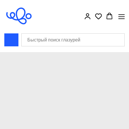
```html
```