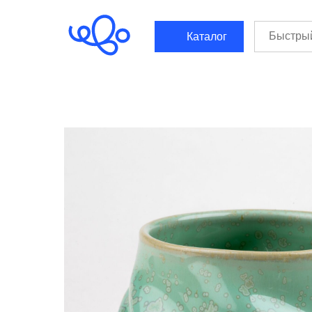
```html
```
Каталог