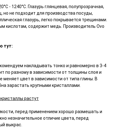
20°С - 1240°С. Глазурь глянцевая, полупрозрачная,
, но не подходит для производства посуды,
аллическая глазурь, легко покрывается трещинами.
ым кислотам, содержит медь. Производитель Ovo
ю тут:
комендуем накладывать тонко и равномерно в 3-4
ит по разному в зависимости от толщины слоя и
е меняет цвет в зависимости от типа глины. В
бна зарастать крупными кристаллами.
 кристаллы растут
мкости, перед применением хорошо размешать и
жно незначительное отличие цвета, перед
ый выкрас.