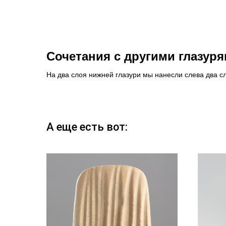
Сочетания с другими глазур
На два слоя нижней глазури мы нанесли слева два сл
А еще есть вот: